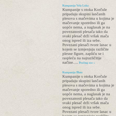
Kumpanija Vela Luka
Kumpanije s otoka Korčule
pripadaju skupini lančanih
plesova s mačevima u kojima je
mačevanje sporedno ili ga
uopće nema, a naglasak je na
povezanosti plesača tako da
svaki plesač drži vršak mača
onog ispred ili iza sebe.
Povezani plesači tvore lanac u
kojem se izmjenjuju različite
plesne figure, zapliću se i
raspleću na najrazličitije
načine….
Pročitaj sve »
Kumpanija Blato
Kumpanije s otoka Korčule
pripadaju skupini lančanih
plesova s mačevima u kojima je
mačevanje sporedno ili ga
uopće nema, a naglasak je na
povezanosti plesača tako da
svaki plesač drži vršak mača
onog ispred ili iza sebe.
Povezani plesači tvore lanac u