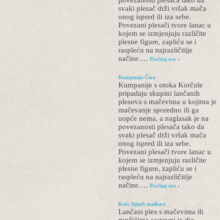
povezanosti plesača tako da
svaki plesač drži vršak mača
onog ispred ili iza sebe.
Povezani plesači tvore lanac u
kojem se izmjenjuju različite
plesne figure, zapliću se i
raspleću na najrazličitije
načine….
Pročitaj sve »
Kumpanija Čara
Kumpanije s otoka Korčule
pripadaju skupini lančanih
plesova s mačevima u kojima je
mačevanje sporedno ili ga
uopće nema, a naglasak je na
povezanosti plesača tako da
svaki plesač drži vršak mača
onog ispred ili iza sebe.
Povezani plesači tvore lanac u
kojem se izmjenjuju različite
plesne figure, zapliću se i
raspleću na najrazličitije
načine….
Pročitaj sve »
Kolo lijepih maškara
Lančani ples s mačevima ili