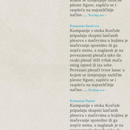
kojem se izmjenjuju različite
plesne figure, zapliću se i
raspleću na najrazličitije
načine….
Pročitaj sve »
Kumpanija Smokvica
Kumpanije s otoka Korčule
pripadaju skupini lančanih
plesova s mačevima u kojima je
mačevanje sporedno ili ga
uopće nema, a naglasak je na
povezanosti plesača tako da
svaki plesač drži vršak mača
onog ispred ili iza sebe.
Povezani plesači tvore lanac u
kojem se izmjenjuju različite
plesne figure, zapliću se i
raspleću na najrazličitije
načine….
Pročitaj sve »
Kumpanija Pupnat
Kumpanije s otoka Korčule
pripadaju skupini lančanih
plesova s mačevima u kojima je
mačevanje sporedno ili ga
uopće nema, a naglasak je na