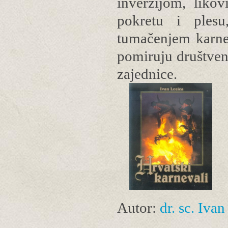
inverzijom, liko
pokretu i plesu
tumačenjem karnev
pomiruju društveni
zajednice.
Autor:
dr. sc. Iva