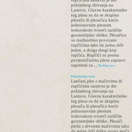
rupčićima sastavni je dio
pokladnog zbivanja na
Lastovu. Glavne karakteristike
tog plesa su da se skupina
plesača ili plesačica kreće
jednostavnim plesnim
trokorakom tvoreći različite
geometrijske oblike. Plesačice
su međusobno povezane
rupčićima tako da jedna drži
jedan, a druga drugi kraj
rupčića. Rupčići su prema
povjesničarima plesa zapravo
supstituti za…
Pročitaj sve »
Pokladarsko kolo
Lančani ples s mačevima ili
rupčićima sastavni je dio
pokladnog zbivanja na
Lastovu. Glavne karakteristike
tog plesa su da se skupina
plesača ili plesačica kreće
jednostavnim plesnim
trokorakom tvoreći različite
geometrijske oblike. Plesači
plešu s drvenim mačevima tako
da jedan drži dršku svoga mača