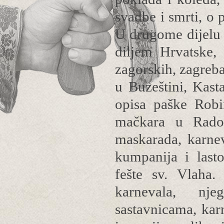
svadbe i smrti, o 
U drugome dijelu 
diljem Hrvatske,
zagorskih, zagreb
u Buzeštini, Kas
opisa paške Robi
mačkara u Radoši
maskarada, karne
kumpanija i last
fešte sv. Vlaha.
karnevala, nje
sastavnicama, kar