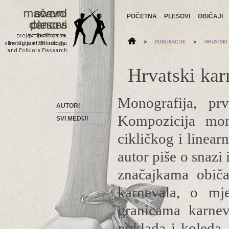
POČETNA
PLESOVI
OBIČAJI
>
>
PUBLIKACIJE
HRVATSKI
Hrvatski kar
Monografija, pr
AUTORI
Kompozicija mono
SVI MEDIJI
cikličkog i linea
autor piše o snazi 
značajkama običa
karnevala, o mje
granicama karnev
poklada i koleda,