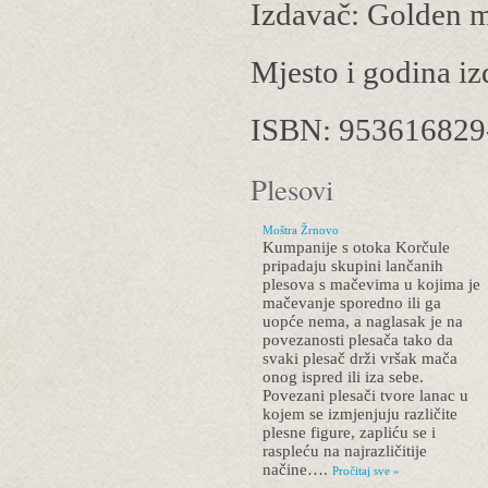
Izdavač:
Golden m
Mjesto i godina iz
ISBN:
953616829
Plesovi
Moštra Žrnovo
Kumpanije s otoka Korčule
pripadaju skupini lančanih
plesova s mačevima u kojima je
mačevanje sporedno ili ga
uopće nema, a naglasak je na
povezanosti plesača tako da
svaki plesač drži vršak mača
onog ispred ili iza sebe.
Povezani plesači tvore lanac u
kojem se izmjenjuju različite
plesne figure, zapliću se i
raspleću na najrazličitije
načine….
Pročitaj sve »