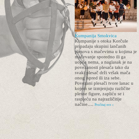
Kumpanija Smokvica
Kumpanije s otoka Korčule
pripadaju skupini lančanih
plesova s mačevima u kojima je
mačevanje sporedno ili ga
uopće nema, a naglasak je na
povezanosti plesača tako da
svaki plesač drži vršak mača
onog ispred ili iza sebe.
Povezani plesači tvore lanac u
kojem se izmjenjuju različite
plesne figure, zapliću se i
raspleću na najrazličitije
načine….
Pročitaj sve »