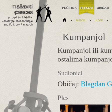
POČETNA
PLESOVI
OBIČAJI
>
>
>
PLESOVI
ULOGE
Kumpanjol
Kumpanjol ili kump
ostalima kumpanjol
Sudionici
Običaj:
Blagdan G
Ples