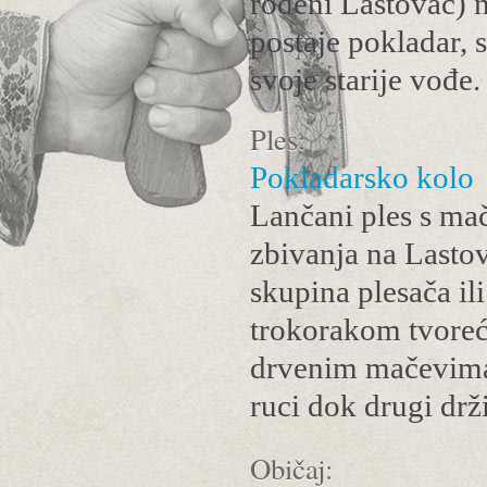
rođeni Lastovac) 
postaje pokladar, s
svoje starije vođe.
Ples:
Pokladarsko kolo
Lančani ples s mač
zbivanja na Lastov
skupina plesača il
trokorakom tvoreći
drvenim mačevima 
ruci dok drugi dr
Običaj: