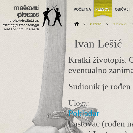
POČETNA
PLESOVI
OBIČAJI
>
>
PLESOVI
SUDIONICI
Ivan Lešić
Kratki životopis. O
eventualno zaniman
Sudionik je rođen 
Uloga:
Pokladar
Lastovac (rođen na