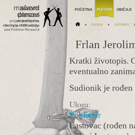
POČETNA
PLESOVI
OBIČAJI
>
>
PLESOVI
SUDIONICI
Frlan Jeroli
Kratki životopis. O
eventualno zaniman
Sudionik je rođen 
Uloga:
Pokladar
Lastovac (rođen na