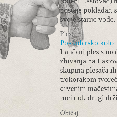
rođeni Lastovac) 
postaje pokladar, s
svoje starije vođe.
Ples:
Pokladarsko kolo
Lančani ples s mač
zbivanja na Lastov
skupina plesača il
trokorakom tvoreći
drvenim mačevima 
ruci dok drugi dr
Običaj: