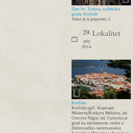
Dan Sv. Todora, zaštitnika
grada Korčule
Tekst je u pripremi :)
29.
Lokalitet
july
2014.
Korčula
Korčula (grč. Κορκυρα
Μελαινα/Korkyra Melaina, lat.
Corcyra Nigra, tal. Curzola) je
grad na istoimenom otoku u
Dubrovačko–neretvanskoj