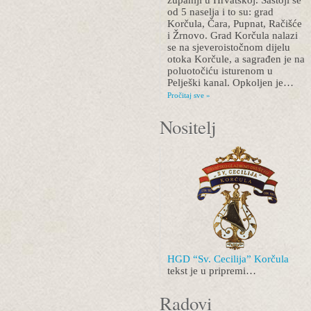
županiji u Hrvatskoj. Sastoji se
od 5 naselja i to su: grad
Korčula, Čara, Pupnat, Račišće
i Žrnovo. Grad Korčula nalazi
se na sjeveroistočnom dijelu
otoka Korčule, a sagrađen je na
poluotočiću isturenom u
Pelješki kanal. Opkoljen je…
Pročitaj sve »
Nositelj
HGD “Sv. Cecilija” Korčula
tekst je u pripremi…
Radovi