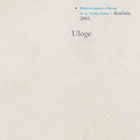
Mačevni plesovi u Hrvata
– Korčula,
dr. sc. Tvrtko Zebec
2001.
Uloge