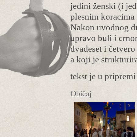
jedini ženski (i j
plesnim koracima 
Nakon uvodnog dra
upravo buli i crnom
dvadeset i četvero
a koji je strukturi
tekst je u pripre
Običaj