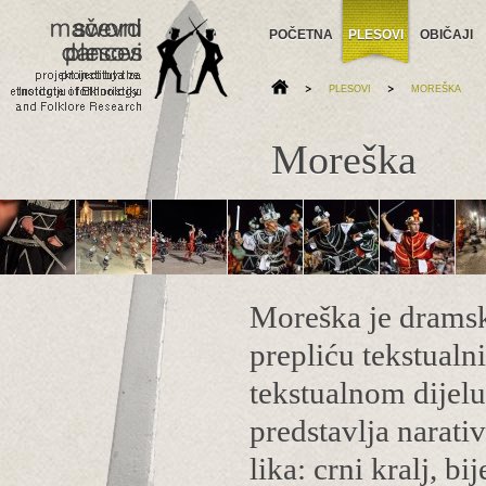
POČETNA
PLESOVI
OBIČAJI
>
>
PLESOVI
MOREŠKA
Moreška
Moreška je dramsk
prepliću tekstualn
tekstualnom dijel
predstavlja narati
lika: crni kralj, b