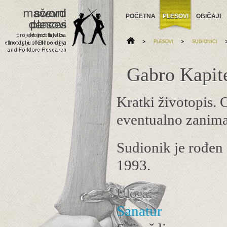
POČETNA
PLESOVI
OBIČAJI
>
>
PLESOVI
SUDIONICI
Gabro Kapite
Kratki životopis. O
eventualno zaniman
Sudionik je rođen
1993.
Uloga:
Sanatur