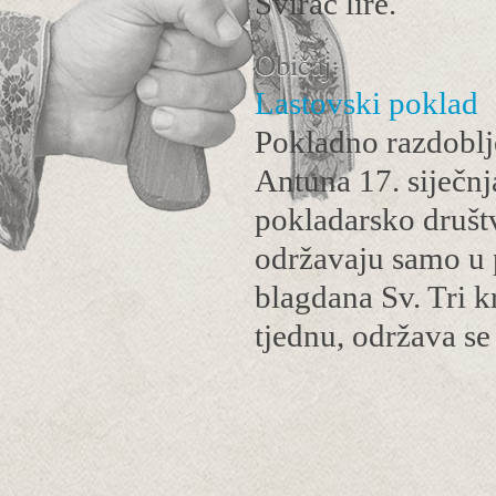
Svirač lire.
Običaj:
Lastovski poklad
Pokladno razdoblj
Antuna 17. siječnja
pokladarsko društv
održavaju samo u 
blagdana Sv. Tri kr
tjednu, održava 