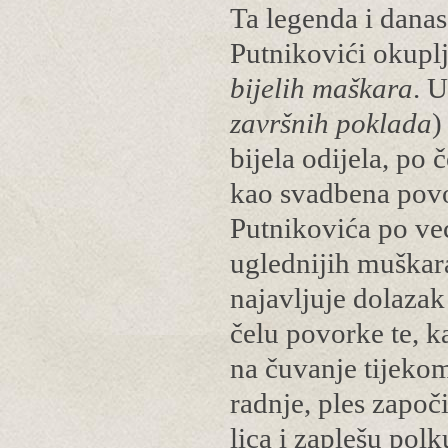
Ta legenda i danas
Putnikovići okuplj
b
ijelih maškara
. 
završnih poklada
)
bijela odijela, po
kao svadbena pov
Putnikovića po ve
uglednijih muškara
najavljuje dolazak
čelu povorke te, k
na čuvanje tijekom
radnje, ples započ
lica i zaplešu po