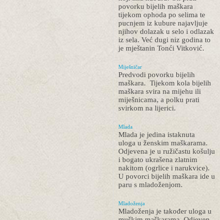
povorku bijelih maškara
tijekom ophoda po selima te
pucnjem iz kubure najavljuje
njihov dolazak u selo i odlazak
iz sela. Već dugi niz godina to
je mještanin Tonći Vitković.
Miješničar
Predvodi povorku bijelih
maškara. Tijekom kola bijelih
maškara svira na mijehu ili
miješnicama, a polku prati
svirkom na lijerici.
Mlada
Mlada je jedina istaknuta
uloga u ženskim maškarama.
Odjevena je u ružičastu košulju
i bogato ukrašena zlatnim
nakitom (ogrlice i narukvice).
U povorci bijelih maškara ide u
paru s mladoženjom.
Mladoženja
Mladoženja je također uloga u
muškim maškarama. Odjeven