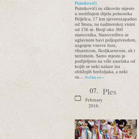
Putnikovići
Putnikovići su slikovito mjesto
u središnjem dijelu poluotoka
Pelješca, 17 km sjeverozapadno
od Stona, na nadmorskoj visini
od 156 m. Broji oko 360
stanovnika. Stanovništvo se
uglavnom bavi poljoprivredom,
uzgojem vinove loze,
ribarstvom, školjkarstvom, ali i
turizmom. Samo mjesto je
podijeljeno na više zaselaka od
kojih se neki nalaze iza
obližnjih brežuljaka, a neki
su…
Pročitaj sve »
07.
Ples
February
2016.