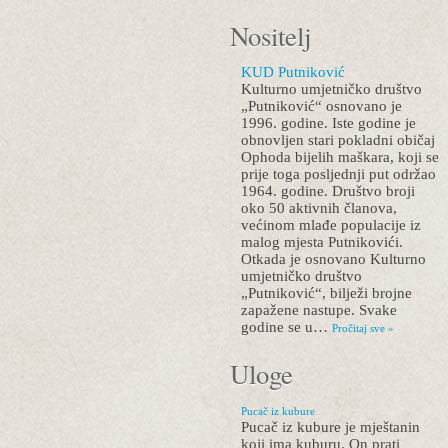
Nositelj
KUD Putniković
Kulturno umjetničko društvo
„Putniković“ osnovano je
1996. godine. Iste godine je
obnovljen stari pokladni običaj
Ophoda bijelih maškara, koji se
prije toga posljednji put održao
1964. godine. Društvo broji
oko 50 aktivnih članova,
većinom mlađe populacije iz
malog mjesta Putnikovići.
Otkada je osnovano Kulturno
umjetničko društvo
„Putniković“, bilježi brojne
zapažene nastupe. Svake
godine se u…
Pročitaj sve »
Uloge
Pucač iz kubure
Pucač iz kubure je mještanin
koji ima kuburu. On prati