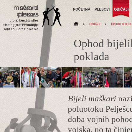
POČETNA
PLESOVI
OBIČAJI
>
>
OBIČAJI
OPHOD BIJELI
Ophod bijeli
poklada
Bijeli maškari
nazi
poluotoku Pelješcu
doba vojnih pohod
vojska, no ta činj