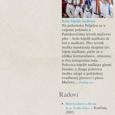
Kolo bijelih maškara
Na poluotoku Pelješcu se u
vrijeme poklada u
Putnikovićima izvodi mačevni
ples – kolo bijelih maškara ili
bal u maškare. Ples izvodi
muška maskirana skupina tzv.
bijele maškare, pleše se u
obliku kontaradance, odnosno,
u dva nasuprotna reda.
Polovica bijelih maškara glumi
ženske, a druga polovica
muške uloge u pokladnoj
svadbenoj povorci i plesu.
Mačeve…
Pročitaj sve »
Radovi
Mačevni plesovi u Hrvata
– Korčula,
dr. sc. Tvrtko Zebec
2001.