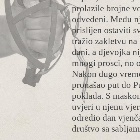
prolazile brojne vo
odvedeni. Među nji
prislijen ostaviti 
tražio zakletvu na 
dani, a djevojka ni
mnogi prosci, no o
Nakon dugo vremen
pronašao put do Pu
poklada. S maskom
uvjeri u njenu vjer
odredio dan vjenč
društvo sa sabljam