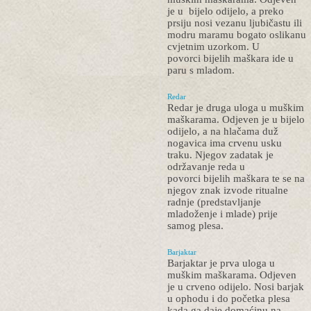
je u bijelo odijelo, a preko
prsiju nosi vezanu ljubičastu ili
modru maramu bogato oslikanu
cvjetnim uzorkom. U
povorci bijelih maškara ide u
paru s mladom.
Redar
Redar je druga uloga u muškim
maškarama. Odjeven je u bijelo
odijelo, a na hlačama duž
nogavica ima crvenu usku
traku. Njegov zadatak je
održavanje reda u
povorci bijelih maškara te se na
njegov znak izvode ritualne
radnje (predstavljanje
mladoženje i mlade) prije
samog plesa.
Barjaktar
Barjaktar je prva uloga u
muškim maškarama. Odjeven
je u crveno odijelo. Nosi barjak
u ophodu i do početka plesa
kada ga daje domaćinu na